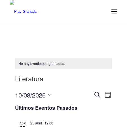
No hay eventos programados.
Literatura
Navegaci
Navega
10/08/2026
Buscar
Día
de
de
Seleccionar
vistas
Últimos Eventos Pasados
fecha.
búsqued
de
Evento
y
25 abril | 12:00
ABR