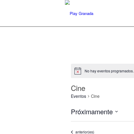
No hay eventos programados.
Cine
Eventos
Cine
Próximamente
Seleccionar
fecha.
Eventos
anterior(es)